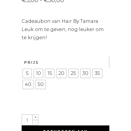
€
5,00
-
€
50,00
€5,00
tot
€50,00
Cadeaubon van Hair By Tamara.
Leuk om te geven, nog leuker om
te krijgen!
PRIJS
5
10
15
20
25
30
35
40
50
CADEAUBON
+
VAN
-
HAIR
BY