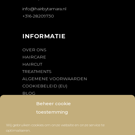
info@hairbytamara.nl
+316-28209730
INFORMATIE
OVER ONS
HAIRCARE
HAIRCUT
TREATMENTS
ALGEMENE VOORWAARDEN
COOKIEBELEID (EU)
BLOG
BEDENKTIJD & RETOURNEREN
Beheer cookie
toestemming
OPENINGSTIJDEN
Wij gebruiken cookies om onze website en onze service te
optimaliseren.
Working Days
09:00
-
20:00