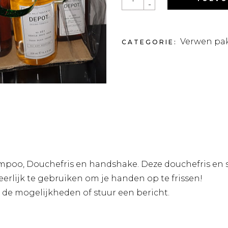
-
DOUCHEFRIS
EN
HANDSHAKE
PAKKET.
QUANTITY
Verwen pa
CATEGORIE:
mpoo, Douchefris en handshake. Deze douchefris en 
erlijk te gebruiken om je handen op te frissen!
de mogelijkheden of stuur een bericht.