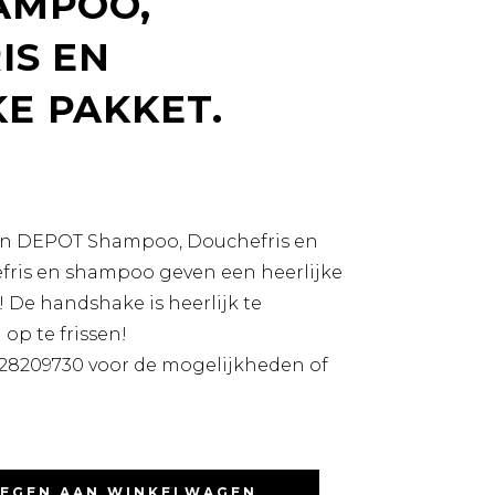
AMPOO,
IS EN
E PAKKET.
een DEPOT Shampoo, Douchefris en
fris en shampoo geven een heerlijke
 De handshake is heerlijk te
op te frissen!
28209730 voor de mogelijkheden of
EGEN AAN WINKELWAGEN