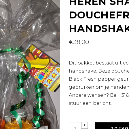
HEREN SH
DOUCHEFR
HANDSHAK
€
38,00
Dit pakket bestaat uit 
handshake. Deze douche
Black Fresh pepper geur!
gebruiken om je handen 
Andere wensen? Bel +316
stuur een bericht.
HEREN
+
SHAMPOO,
TOEVO