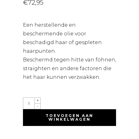
€
72,95
Een herstellende en
beschermende olie voor
beschadigd haar of gespleten
haarpunten.
Beschermd tegen hitte van föhnen,
straighten en andere factoren die
het haar kunnen verzwakken.
INTEGRITY
+
INCREDIBLE
-
OIL
100ML
TOEVOEGEN AAN
QUANTITY
WINKELWAGEN