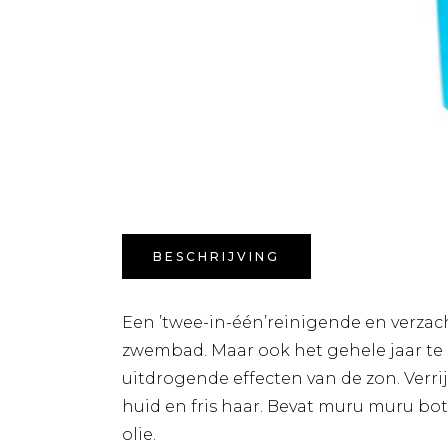
BESCHRIJVING
Een ’twee-in-één’reinigende en verzac
zwembad. Maar ook het gehele jaar te
uitdrogende effecten van de zon. Verri
huid en fris haar. Bevat muru muru bot
olie.