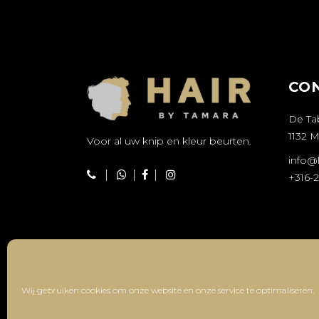
CO
De Ta
1132 
Voor al uw knip en kleur beurten.
info@
|
|
|
+316-
Wij gebruiken cookies om onze website en onze service te optimaliseren.