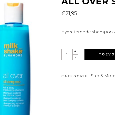
ALL OVER
€
21,95
Hydraterende shampoo v
ALL
+
OVER
TOEVO
-
SHAMPOO
QUANTITY
Sun & Mor
CATEGORIE: