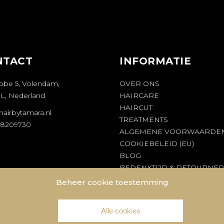
NTACT
INFORMATIE
bbe 5, Volendam,
OVER ONS
ML, Nederland
HAIRCARE
HAIRCUT
hairbytamara.nl
TREATMENTS
28209730
ALGEMENE VOORWAARDE
COOKIEBELEID (EU)
BLOG
BEDENKTIJD & RETOURNE
Beheer cookie toestemming
Alle cookies