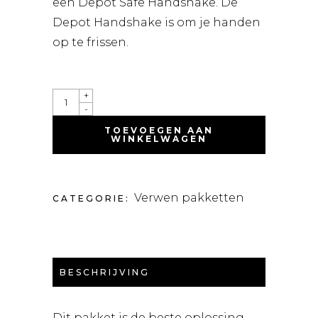
een Depot Safe Handshake. De
Depot Handshake is om je handen
op te frissen.
VERWEN
+
PAKKET
-
VOOR
DROOG
TOEVOEGEN AAN
EN
WINKELWAGEN
POREUS
HAAR.
QUANTITY
Verwen pakketten
CATEGORIE:
BESCHRIJVING
Dit pakket is de beste oplossing