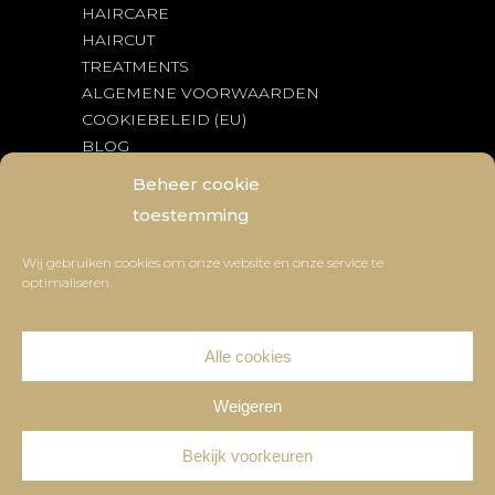
HAIRCARE
HAIRCUT
TREATMENTS
ALGEMENE VOORWAARDEN
COOKIEBELEID (EU)
BLOG
BEDENKTIJD & RETOURNEREN
Beheer cookie
toestemming
OPENINGSTIJDEN
Wij gebruiken cookies om onze website en onze service te
optimaliseren.
Working Days
09:00
-
20:00
Saturday
Gesloten
Sunday
Gesloten
Alle cookies
Weigeren
Bekijk voorkeuren