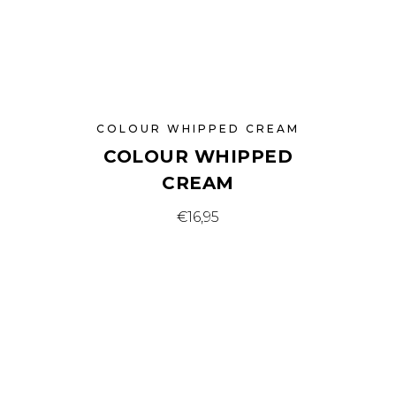
COLOUR WHIPPED CREAM
COLOUR WHIPPED
CREAM
Dit
€
16,95
product
heeft
meerdere
variaties.
Deze
optie
kan