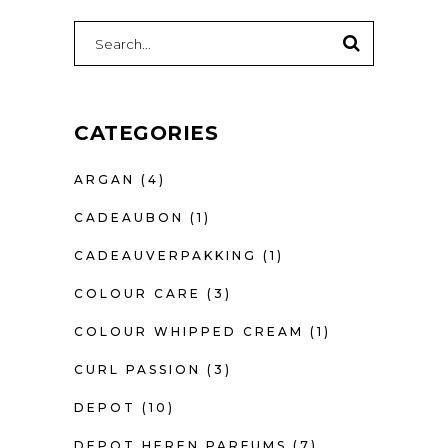
gekozen
SEARCH
worden
FOR:
op
de
productpagina
CATEGORIES
ARGAN
(4)
CADEAUBON
(1)
CADEAUVERPAKKING
(1)
COLOUR CARE
(3)
COLOUR WHIPPED CREAM
(1)
CURL PASSION
(3)
DEPOT
(10)
DEPOT HEREN PARFUMS
(7)