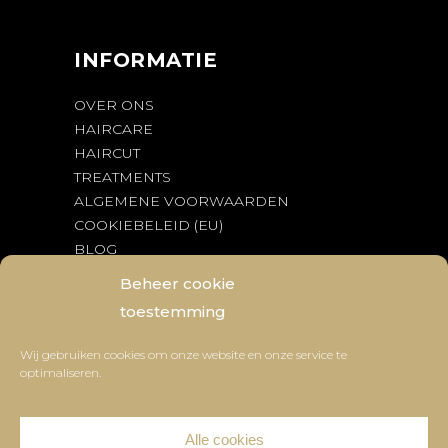
INFORMATIE
OVER ONS
HAIRCARE
HAIRCUT
TREATMENTS
ALGEMENE VOORWAARDEN
COOKIEBELEID (EU)
BLOG
BEDENKTIJD & RETOURNEREN
Beheer cookie
toestemming
OPENINGSTIJDEN
Wij gebruiken cookies om onze website en onze service te
optimaliseren.
Working Days
09:00
-
20:00
Saturday
Gesloten
Sunday
Gesloten
Alle cookies