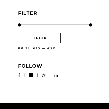
FILTER
MIN.
MAX.
FILTER
PRIJS
PRIJS
PRIJS:
€10
—
€20
FOLLOW