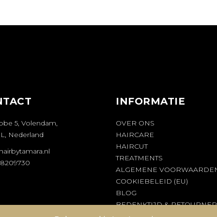
NTACT
INFORMATIE
bbe 5, Volendam,
OVER ONS
ML, Nederland
HAIRCARE
HAIRCUT
hairbytamara.nl
TREATMENTS
28209730
ALGEMENE VOORWAARDE
COOKIEBELEID (EU)
BLOG
BEDENKTIJD & RETOURNE