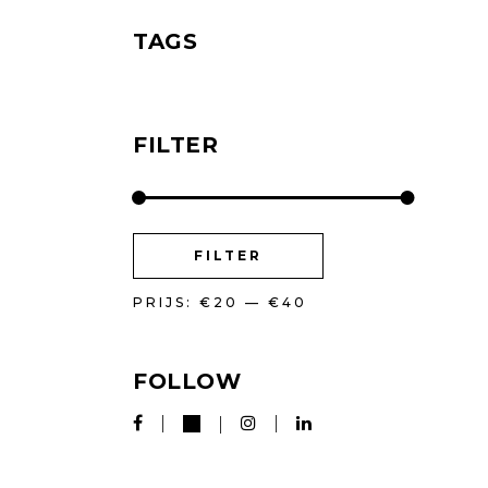
TAGS
FILTER
MIN.
MAX.
FILTER
PRIJS
PRIJS
PRIJS:
€20
—
€40
FOLLOW