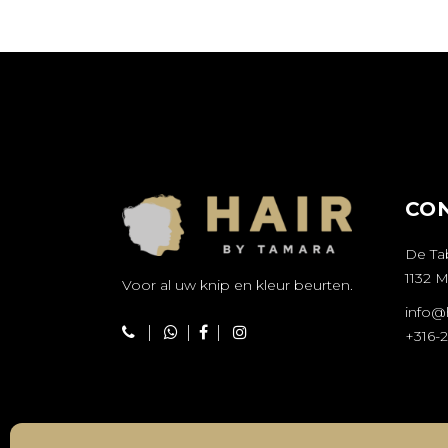
CO
De Ta
1132 
Voor al uw knip en kleur beurten.
info@
|
|
|
+316-